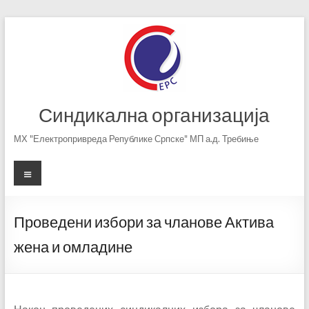
Skip
to
content
Синдикална организација
МХ "Електропривреда Републике Српске" МП а.д. Требиње
Menu
Проведени избори за чланове Актива
жена и омладине