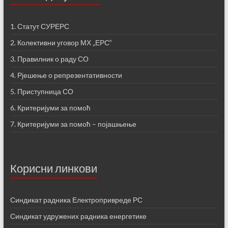
1. Статут СУРЕРС
2. Колективни уговор МХ „ЕРС“
3. Правилник о раду СО
4. Рјешење о репрезентативности
5. Приступница СО
6. Критеријуми за помоћ
7. Критеријуми за помоћ – појашњење
Корисни линкови
Синдикат радника Електропривреде РС
Синдикат удружених радника енергетике