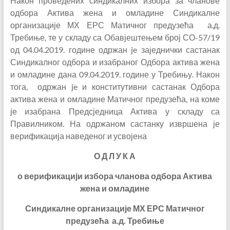
Након проведених синдикалних избора за чланове
одбора Актива жена и омладине Синдикалне
организације МХ ЕРС Матичног предузећа а.д.
Требиње, те у складу са Обавјештењем број СО-57/19
од 04.04.2019. године одржан je заједнички састанак
Синдикалног одбора и изабраног Одбора актива жена
и омладине дана 09.04.2019. године у Требињу. Након
тога, одржан je и конститутивни састанак Одбора
актива жена и омладине Матичног предузећа, на коме
је изабрана Предсједница Актива у складу са
Правилником.
На одржаном састанку извршена је
верификација наведеног и усвојена
О Д Л У К А
о верификацији избора чланова одбора Актива
жена и омладине
Синдикалне организације МХ ЕРС Матичног
предузећа а.д. Требиње