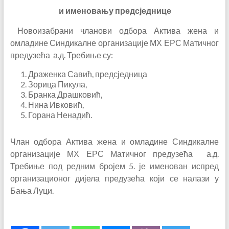
и именовању предсједнице
Новоизабрани чланови одбора Актива жена и
омладине Синдикалне организације МХ ЕРС Матичног
предузећа а.д. Требиње су:
Драженка Савић, предсједница
Зорица Пикула,
Бранка Драшковић,
Нина Ивковић,
Горана Ненадић.
Члан одбора Актива жена и омладине Синдикалне
организације МХ ЕРС Матичног предузећа а.д.
Требиње под редним бројем 5. је именован испред
организационог дијела предузећа који се налази у
Бања Луци.