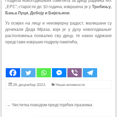
Подјeла новогодишњих пакeтића за дјeцу радника МХ
„ЕРС“, старости до 10 година, извршена је у
Трeбињу,
Бања Луци, Добоју и Бијељини
.
Уз осмјех на лицу и неизмјерну радост, малишани су
дочекали Деда Мраза, који је у духу новогодишњег
расположења похвалио сву дјецу, те након одржане
представе извршио подјелу пакетића.
28. децембар 2023.
Наше активности
←
Честитка поводом предстојећих празника