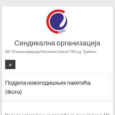
Skip
to
content
Синдикална организација
МХ "Електропривреда Републике Српске" МП а.д. Требиње
Menu
Подјела новогодишњих пакетића
(Фото)