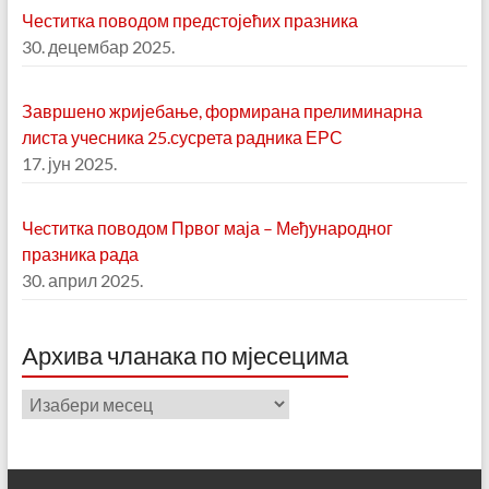
Честитка поводом предстојећих празника
30. децембар 2025.
Завршено жријебање, формирана прелиминарна
листа учесника 25.сусрета радника ЕРС
17. јун 2025.
Чeститка поводом Првог маја – Мeђународног
празника рада
30. април 2025.
Aрхива чланака по мјесецима
Aрхива
чланака
по
мјесецима