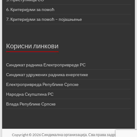
6. Критеријуми за помоћ
7. Критеријуми за помоћ – појашњење
Корисни линкови
Синдикат радника Електропривреде РС
Синдикат удружених радника енергетике
Електропривреда Републике Српске
Народна Скупштина РС
Влада Републике Српске
Copyright © 2026 Синдикална организација. Сва права задржана.