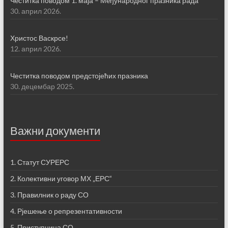
Чeститка поводом 1. маја – Мeђународног празника рада
30. април 2026.
Христос Васкрсе!
12. април 2026.
Честитка поводом предстојећих празника
30. децембар 2025.
Важни документи
1. Статут СУРЕРС
2. Колективни уговор МХ „ЕРС“
3. Правилник о раду СО
4. Рјешење о репрезентативности
5. Приступница СО