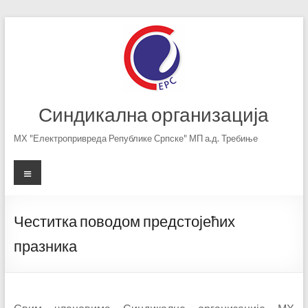
Skip
to
content
Синдикална организација
МХ "Електропривреда Републике Српске" МП а.д. Требиње
Menu
Честитка поводом предстојећих
празника