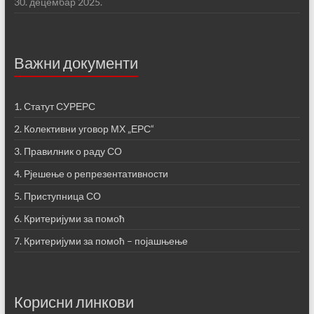
30. децембар 2025.
Важни документи
1. Статут СУРЕРС
2. Колективни уговор МХ „ЕРС“
3. Правилник о раду СО
4. Рјешење о репрезентативности
5. Приступница СО
6. Критеријуми за помоћ
7. Критеријуми за помоћ – појашњење
Корисни линкови