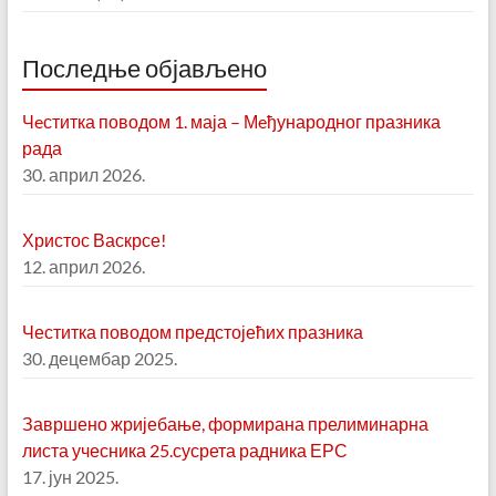
Последње објављено
Чeститка поводом 1. маја – Мeђународног празника
рада
30. април 2026.
Христос Васкрсе!
12. април 2026.
Честитка поводом предстојећих празника
30. децембар 2025.
Завршено жријебање, формирана прелиминарна
листа учесника 25.сусрета радника ЕРС
17. јун 2025.