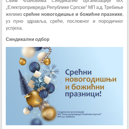
Свим члановима Синдикалне организације МХ
„Електропривреда Републике Српске“ МП а.д. Требиње
желимо
срећне новогодишње и божићне празнике
,
уз пуно здравља, среће, пословног и породичног
успјеха.
Синдикални одбор