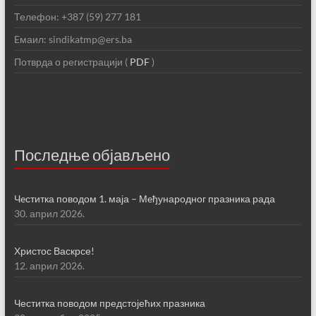
Телефон: +387 (59) 277 181
Eмаил: sindikatmp@ers.ba
Потврда о регистрацији (
PDF
)
Последње објављено
Чeститка поводом 1. маја – Мeђународног празника рада
30. април 2026.
Христос Васкрсе!
12. април 2026.
Честитка поводом предстојећих празника