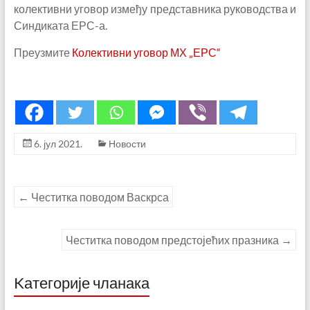
колективни уговор између представника руководства и
Синдиката ЕРС-а.
Преузмите
Колективни уговор МХ „ЕРС“
6. јул 2021.
Новости
←
Честитка поводом Васкрса
Честитка поводом предстојећих празника
→
Kатегорије чланака