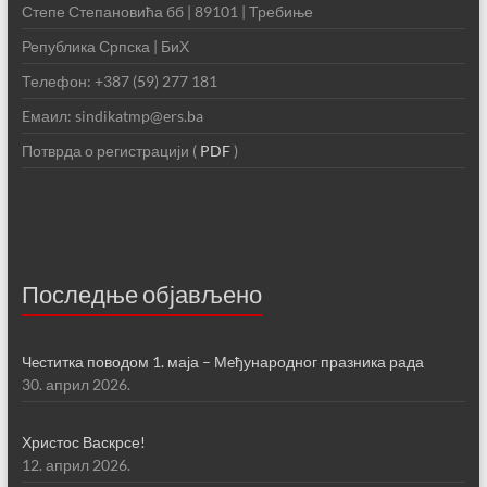
Степе Степановића бб | 89101 | Требиње
Република Српска | БиХ
Телефон: +387 (59) 277 181
Eмаил: sindikatmp@ers.ba
Потврда о регистрацији (
PDF
)
Последње објављено
Чeститка поводом 1. маја – Мeђународног празника рада
30. април 2026.
Христос Васкрсе!
12. април 2026.