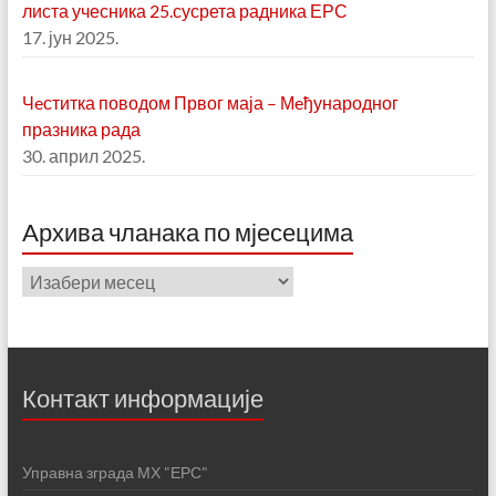
листа учесника 25.сусрета радника ЕРС
17. јун 2025.
Чeститка поводом Првог маја – Мeђународног
празника рада
30. април 2025.
Aрхива чланака по мјесецима
Aрхива
чланака
по
мјесецима
Контакт информације
Управна зграда МХ "ЕРС"