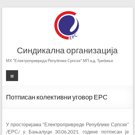
Skip
to
content
Синдикална организација
МХ "Електропривреда Републике Српске" МП а.д. Требиње
Menu
Потписан колективни уговор ЕРС
У просторијама “Електропривреде Републике Српске”
/ЕРС/ у Бањалуци 30.06.2021. године потписан је