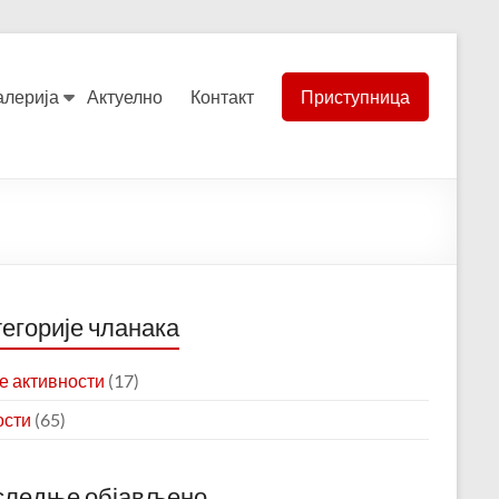
алерија
Актуелно
Контакт
Приступница
егорије чланака
 активности
(17)
ости
(65)
следње објављено