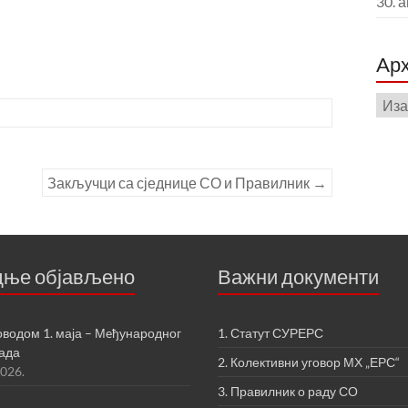
30. 
Aрх
Aрх
члан
по
мјес
Закључци са сједнице СО и Правилник
→
дње објављено
Важни документи
оводом 1. маја – Мeђународног
1. Статут СУРЕРС
рада
2. Колективни уговор МХ „ЕРС“
2026.
3. Правилник о раду СО