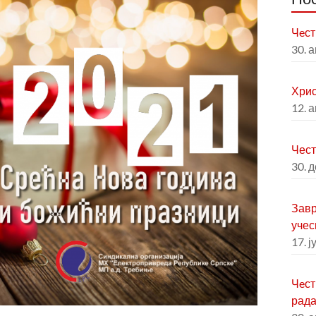
Чeст
30. 
Хрис
12. 
Чест
30. 
Завр
учес
17. ј
Чeст
рад