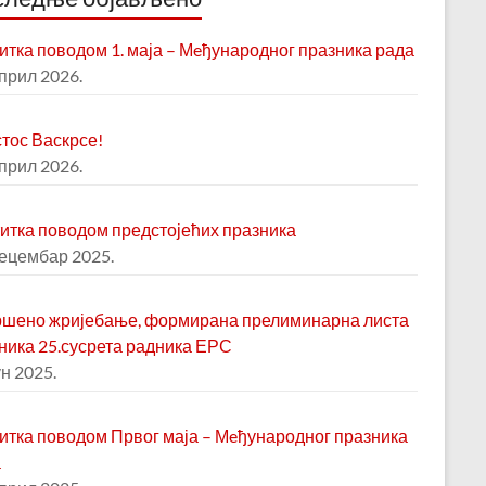
итка поводом 1. маја – Мeђународног празника рада
април 2026.
тос Васкрсе!
април 2026.
итка поводом предстојећих празника
децембар 2025.
шено жријебање, формирана прелиминарна листа
ника 25.сусрета радника ЕРС
ун 2025.
итка поводом Првог маја – Мeђународног празника
а