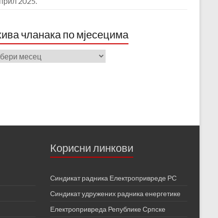
април 2025.
ива чланака по мјесецима
ива
ака
ецима
Корисни линкови
Синдикат радника Електропривреде РС
Синдикат удружених радника енергетике
Електропривреда Републике Српске