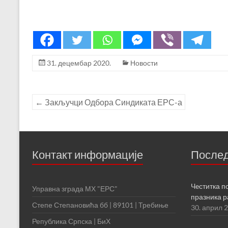
31. децембар 2020.
Новости
←
Закључци Одбора Синдиката ЕРС-а
Контакт информације
После
Чeститка п
Управна зграда МХ "ЕРС"
празника 
Степе Степановића бб | 89101 | Требиње
30. април 
Република Српска | БиХ