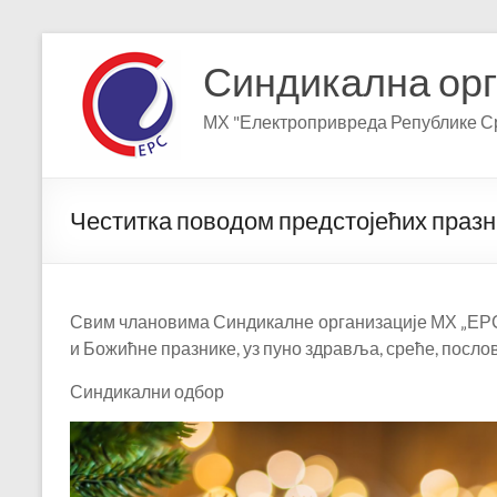
Skip
to
Синдикална орг
content
МХ "Електропривреда Републике Ср
Честитка поводом предстојећих празн
Свим члановима Синдикалне организације МХ „ЕР
и Божићне празнике, уз пуно здравља, среће, послов
Синдикални одбор