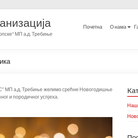
анизација
Почетна
О нама
Г
пске" МП а.д. Требиње
ика
С“ МП а.д. Требиње желимо срећне Новогодишње
Kат
ног и породичног успјеха.
Наше
Нов
По